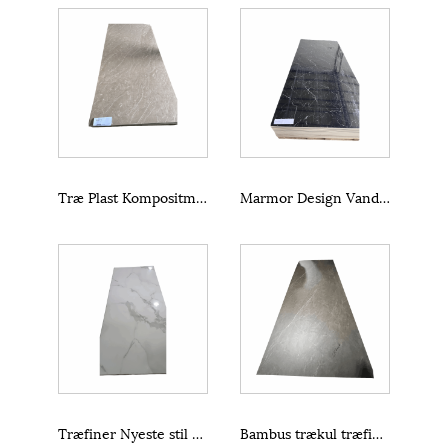
Træ Plast Kompositmaterialer Bambus Træ Venner
Marmor Design Vandtæt Komposit Bambus Trækul Træplade
Træfiner Nyeste stil Carbon Crystal Panel PVC Materiale
Bambus trækul træfiner vægpanel til boligindretning