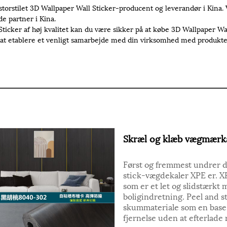
storstilet 3D Wallpaper Wall Sticker-producent og leverandør i Kina.
de partner i Kina.
cker af høj kvalitet kan du være sikker på at købe 3D Wallpaper Wall S
r at etablere et venligt samarbejde med din virksomhed med produkter 
Skræl og klæb vægmærk
Først og fremmest undrer d
stick-vægdekaler XPE er. X
som er et let og slidstærkt 
boligindretning. Peel and 
skummateriale som en base,
fjernelse uden at efterlade