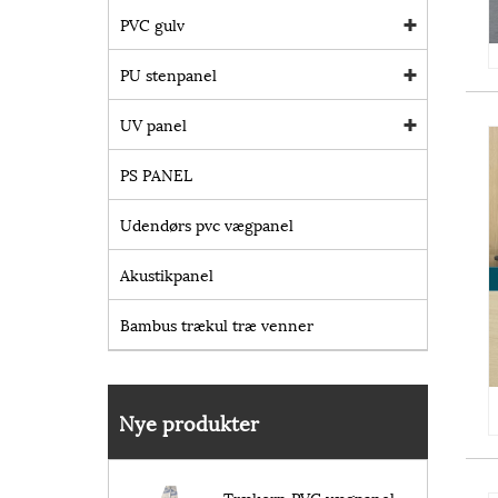
PVC gulv
PU stenpanel
UV panel
PS PANEL
Udendørs pvc vægpanel
Akustikpanel
Bambus trækul træ venner
Nye produkter
Trækorn PVC vægpanel