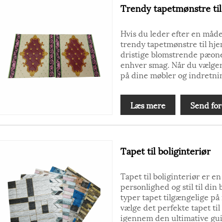
Trendy tapetmønstre ti
Hvis du leder efter en måde at
trendy tapetmønstre til hjem
dristige blomstrende pæoner
enhver smag. Når du vælger 
på dine møbler og indretnin
Læs mere
Send for
Tapet til boliginteriør
Tapet til boliginteriør er en 
personlighed og stil til din
typer tapet tilgængelige p
vælge det perfekte tapet til 
igennem den ultimative guide