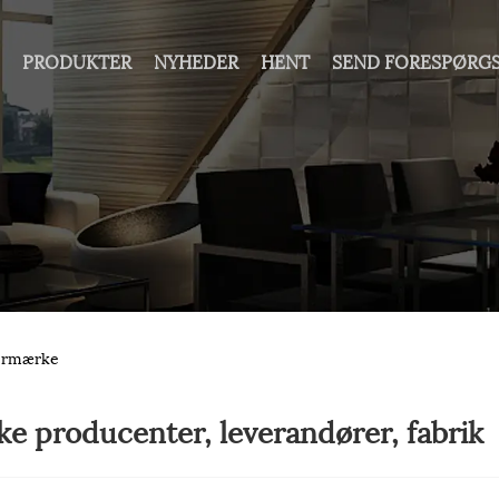
S
PRODUKTER
NYHEDER
HENT
SEND FORESPØRG
termærke
e producenter, leverandører, fabrik