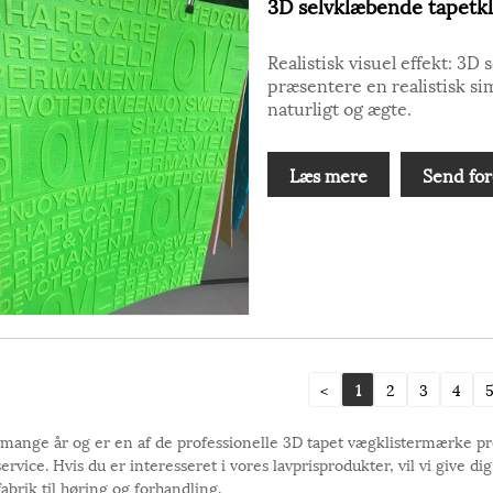
3D selvklæbende tapetk
Realistisk visuel effekt: 3
præsentere en realistisk si
naturligt og ægte.
Læs mere
Send for
<
1
2
3
4
ange år og er en af ​​de professionelle 3D tapet vægklistermærke p
e. Hvis du er interesseret i vores lavprisprodukter, vil vi give dig en
brik til høring og forhandling.