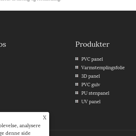
os
Produkter
PVC panel
Varmstemplingsfolie
3D panel
PVC gulv
PU stenpanel
UV panel
X
plevelse, analysere
uge denne side