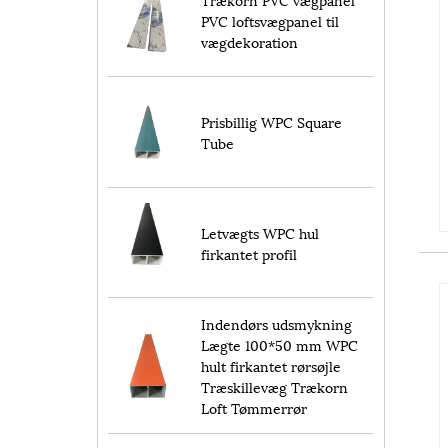
PVC loftsvægpanel til
vægdekoration
Prisbillig WPC Square
Tube
Letvægts WPC hul
firkantet profil
Indendørs udsmykning
Lægte 100*50 mm WPC
hult firkantet rørsøjle
Træskillevæg Trækorn
Loft Tømmerrør