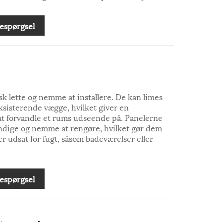
espørgsel
k lette og nemme at installere. De kan limes
ksisterende vægge, hvilket giver en
t forvandle et rums udseende på. Panelerne
andige og nemme at rengøre, hvilket gør dem
er udsat for fugt, såsom badeværelser eller
espørgsel