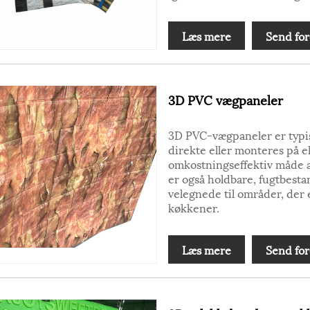
Læs mere
Send for
3D PVC vægpaneler
3D PVC-vægpaneler er typis
direkte eller monteres på e
omkostningseffektiv måde a
er også holdbare, fugtbest
velegnede til områder, der 
køkkener.
Læs mere
Send for