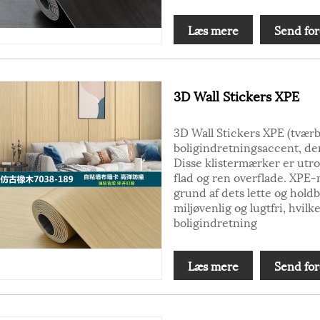
Læs mere
Send for
3D Wall Stickers XPE
3D Wall Stickers XPE (tvær
boligindretningsaccent, der
Disse klistermærker er utro
flad og ren overflade. XPE-m
grund af dets lette og hold
miljøvenlig og lugtfri, hvilke
boligindretning
Læs mere
Send for