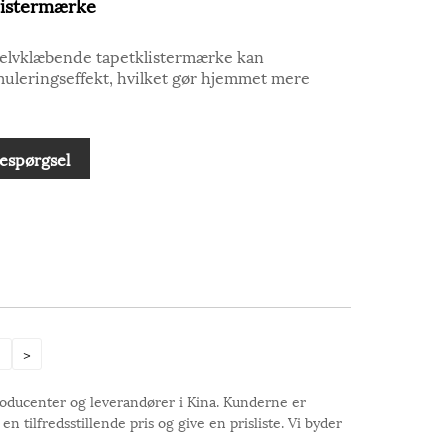
listermærke
D selvklæbende tapetklistermærke kan
muleringseffekt, hvilket gør hjemmet mere
espørgsel
5
>
roducenter og leverandører i Kina. Kunderne er
 tilfredsstillende pris og give en prisliste. Vi byder