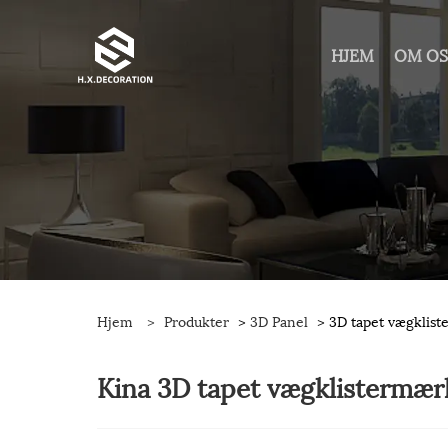
HJEM
OM O
Hjem
>
Produkter
>
3D Panel
> 3D tapet vægklis
Kina 3D tapet vægklistermærk