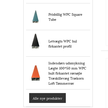
Prisbillig WPC Square
Tube
Letvægts WPC hul
firkantet profil
Indendørs udsmykning
Lægte 100*50 mm WPC
hult firkantet rørsøjle
Træskillevæg Trækorn
Loft Tømmerrør
Alle nye produkter