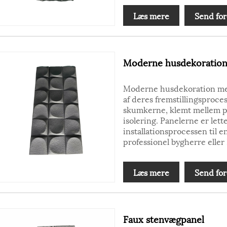
Læs mere
Send for
Moderne husdekoration
Moderne husdekoration med
af deres fremstillingsproces
skumkerne, klemt mellem po
isolering. Panelerne er lett
installationsprocessen til e
professionel bygherre eller
Læs mere
Send for
Faux stenvægpanel