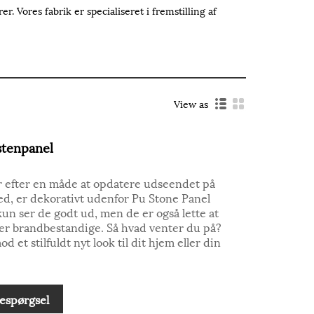
 Vores fabrik er specialiseret i fremstilling af
View as
stenpanel
er efter en måde at opdatere udseendet på
ed, er dekorativt udenfor Pu Stone Panel
kun ser de godt ud, men de er også lette at
og er brandbestandige. Så hvad venter du på?
d et stilfuldt nyt look til dit hjem eller din
espørgsel