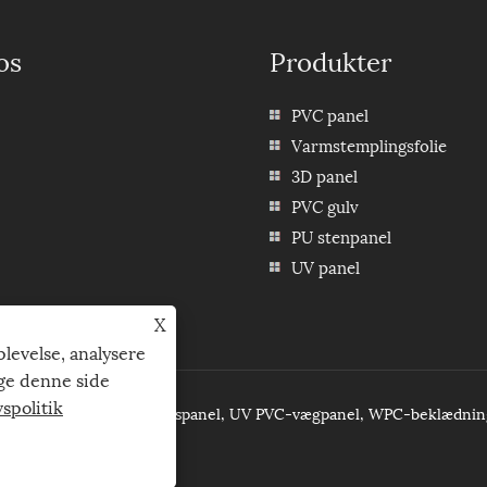
os
Produkter
PVC panel
Varmstemplingsfolie
3D panel
PVC gulv
PU stenpanel
UV panel
X
plevelse, analysere
uge denne side
vspolitik
al Co,Ltd. - 3D PVC-loftspanel, UV PVC-vægpanel, WPC-beklædning 