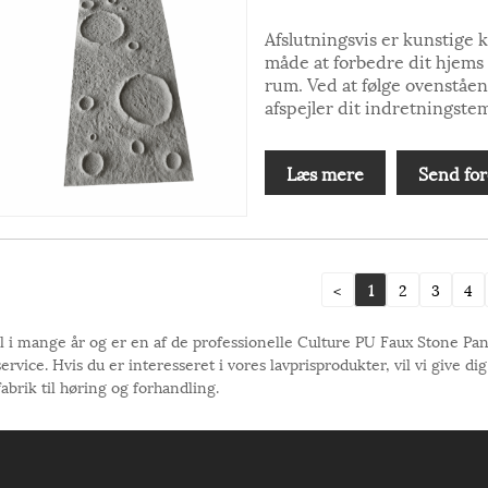
Afslutningsvis er kunstige
måde at forbedre dit hjems i
rum. Ved at følge ovenståend
afspejler dit indretningste
Læs mere
Send for
<
1
2
3
4
i mange år og er en af ​​de professionelle Culture PU Faux Stone Pa
e. Hvis du er interesseret i vores lavprisprodukter, vil vi give dig en
brik til høring og forhandling.