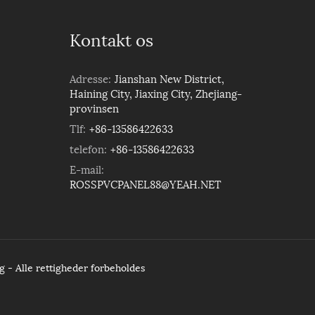
Kontakt os
Adresse:
Jianshan New District,
Haining City, Jiaxing City, Zhejiang-
provinsen
Tlf:
+86-13586422633
telefon:
+86-13586422633
E-mail:
ROSSPVCPANEL88@YEAH.NET
- Alle rettigheder forbeholdes