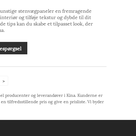
 kunstige stenvægpaneler en fremragende
nteriør og tilføje tekstur og dybde til dit
e tips kan du skabe et tilpasset look, der
ma.
espørgsel
>
nel producenter og leverandører i Kina. Kunderne er
 tilfredsstillende pris og give en prisliste. Vi byder