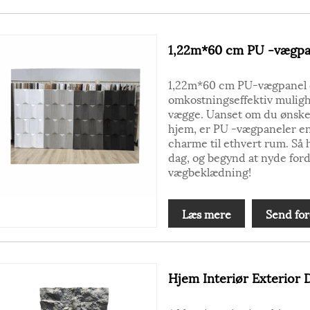
1,22m*60 cm PU -vægpa
1,22m*60 cm PU-vægpanel er
omkostningseffektiv muligh
vægge. Uanset om du ønsker 
hjem, er PU -vægpaneler en a
charme til ethvert rum. Så 
dag, og begynd at nyde for
vægbeklædning!
Læs mere
Send for
Hjem Interiør Exterior