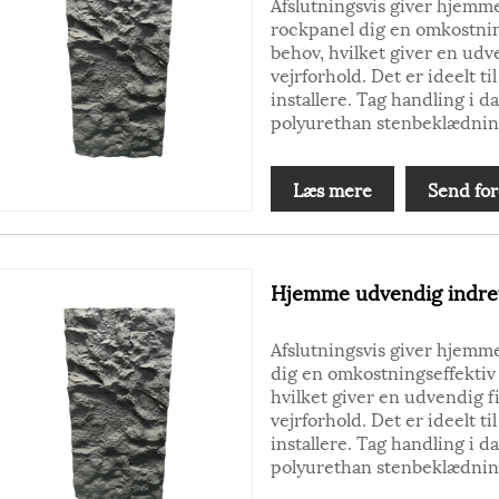
Afslutningsvis giver hjem
rockpanel dig en omkostning
behov, hvilket giver en udve
vejrforhold. Det er ideelt t
installere. Tag handling i d
polyurethan stenbeklædnin
Læs mere
Send for
Hjemme udvendig indre
Afslutningsvis giver hjem
dig en omkostningseffektiv l
hvilket giver en udvendig fi
vejrforhold. Det er ideelt t
installere. Tag handling i d
polyurethan stenbeklædnin