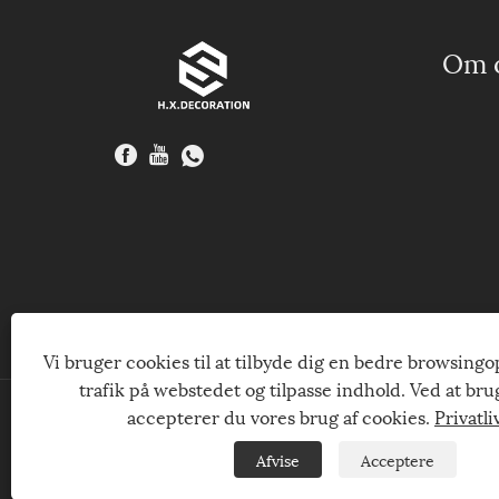
Om 
Vi bruger cookies til at tilbyde dig en bedre browsingo
trafik på webstedet og tilpasse indhold. Ved at br
accepterer du vores brug af cookies.
Privatli
Copyright © 2023Haining Xinhuang Decoration Materi
Afvise
Acceptere
Links
Sitemap
RSS
XML
Privatlivspolitik