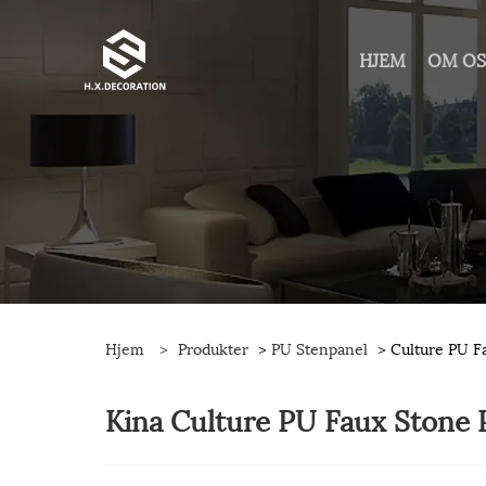
HJEM
OM O
Hjem
>
Produkter
>
PU Stenpanel
> Culture PU F
Kina Culture PU Faux Stone P