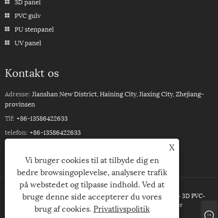
3D panel
PVC gulv
PU stenpanel
UV panel
Kontakt os
Adresse:
Jianshan New District, Haining City, Jiaxing City, Zhejiang-
provinsen
Tlf:
+86-13586422633
telefon:
+86-13586422633
X
E-mail:
ROSSPVCPANEL88@YEAH.NET
Vi bruger cookies til at tilbyde dig en
bedre browsingoplevelse, analysere trafik
på webstedet og tilpasse indhold. Ved at
bruge denne side accepterer du vores
Copyright © 2023Haining Xinhuang Decoration Material Co,Ltd. - 3D PVC-
loftspanel, UV PVC-vægpanel, WPC-beklædning - Alle rettigheder
brug af cookies.
Privatlivspolitik
forbeholdes