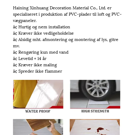
Haining Xinhuang Decoration Material Co., Ltd. er
specialiseret i produktion af PVC-plader til loft og PVC-
vægpaneler.
â¢ Hurtig og nem installation
â¢ Kræver ikke vedligeholdelse
â¢ Alsidig mht. afmontering og montering af lys, gitre
mv.
â¢ Rengøring kun med vand
â¢ Levetid + 14 år
â¢ Kræver ikke maling
â¢ Spreder ikke flammer