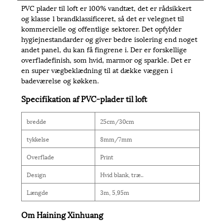
PVC plader til loft er 100% vandtæt, det er rådsikkert
og klasse 1 brandklassificeret, så det er velegnet til
kommercielle og offentlige sektorer. Det opfylder
hygiejnestandarder og giver bedre isolering end noget
andet panel, du kan få fingrene i. Der er forskellige
overfladefinish, som hvid, marmor og sparkle. Det er
en super vægbeklædning til at dække væggen i
badeværelse og køkken.
Specifikation af PVC-plader til loft
bredde
25cm/30cm
tykkelse
8mm/7mm
Overflade
Print
Design
Hvid blank, træ..
Længde
3m, 5,95m
Om Haining Xinhuang