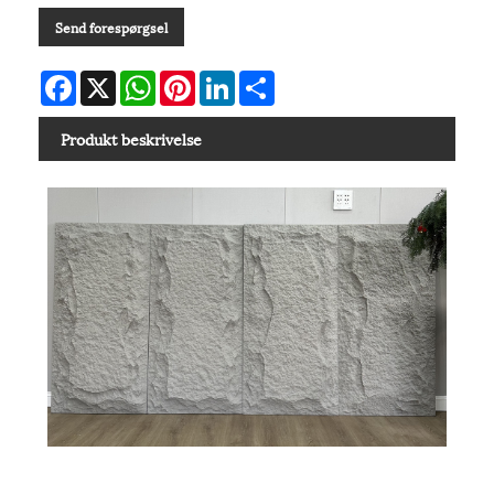
Send forespørgsel
Facebook
X
WhatsApp
Pinterest
LinkedIn
Share
Produkt beskrivelse