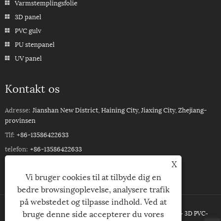
Varmstemplingsfolie
3D panel
PVC gulv
PU stenpanel
UV panel
Kontakt os
Adresse:
Jianshan New District, Haining City, Jiaxing City, Zhejiang-
provinsen
Tlf:
+86-13586422633
telefon:
+86-13586422633
X
E-mail:
ROSSPVCPANEL88@YEAH.NET
Vi bruger cookies til at tilbyde dig en
bedre browsingoplevelse, analysere trafik
på webstedet og tilpasse indhold. Ved at
bruge denne side accepterer du vores
Copyright © 2023Haining Xinhuang Decoration Material Co,Ltd. - 3D PVC-