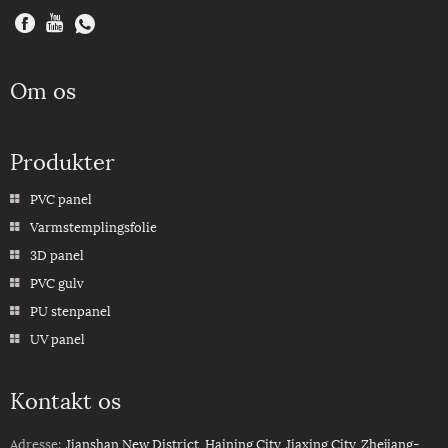
Om os
Produkter
PVC panel
Varmstemplingsfolie
3D panel
PVC gulv
PU stenpanel
UV panel
Kontakt os
Adresse:
Jianshan New District, Haining City, Jiaxing City, Zhejiang-