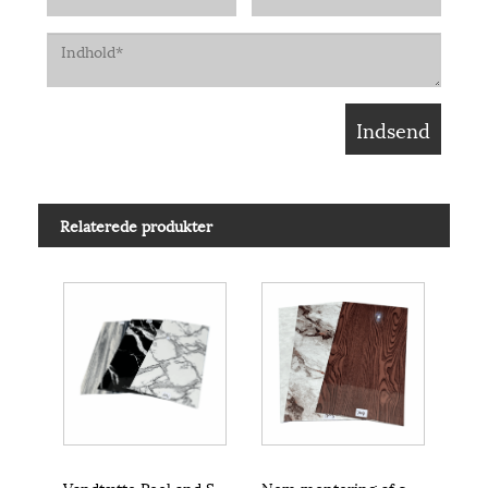
Relaterede produkter
Vandtætte Peel and Stick gulvfliser vægklistermærker til boligindretning
Nem montering af selvklæbende vinylplankegulve