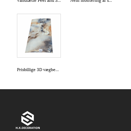
Prisbillige 3D vægbeklædninger til boligrenovering