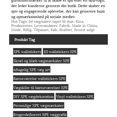
der leder kunderne gennem din butik. Dette skaber en
sjov og engagerende oplevelse, der kan generere buzz
og opmærksomhed på sociale medier.
Hot Tags: 3d vægmaleri tapet til stue, Kina,
Producenter, Leverandører, Fabrik, Made in China,
Mode, Billig, Tilpasset, Køb, Kvalitet, Senest solgt
Produkt Tag
XPE wallstickers
3D wallstickers XPE
Skræl og klæb vægmærkater XPE
Aftagelig XPE væg art
Børneværelse wallstickers XPE
Vægskilte til børneværelser XPE
DIY XPE vægdekoration
Vinyl wallstickers XPE
Personlige XPE vægmærkater
Brugerdefineret XPE væggrafik