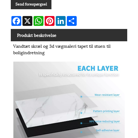
Send forespørgsel
Facebook
X
WhatsApp
Pinterest
LinkedIn
Share
Produkt beskrivelse
Vandtæt skræl og 3d vægmaleri tapet til stuen til
boligindretning